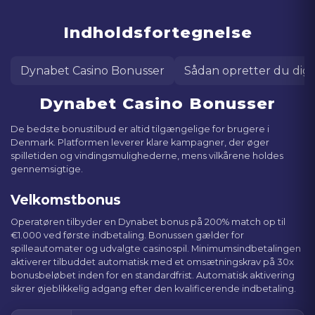
5 Fire Fruits
Farmhouse
12 Coins
Coins of Ra: Hold and Win
3 Wonders Catch
Crypto Bro
FELIXGAMING
HACKSAW
WAZDAN
YGGDRASIL
AVATAR UX
BETSOFT
Indholdsfortegnelse
Majestic Claws - Hold & Hit
Stoichkov #8
Mad Hit Marlin Bonanza
Raptor 2
SPINOMENAL
EGT
YGGDRASIL
RUBYPLAY
Golden Ticket
Fishin Bear
Disco Farm - Hold & Win
Clovers of Luck 2
PLAY'N GO
BOOONGO
RUBYPLAY
BETSOFT
Dynabet Casino Bonusser
Sådan opretter du dig
Richness Factory
Fortune Coins
Mad Hit Wild Alice
Crazy Chicken
TADA GAMING
EGT
NOLIMITCITY
SKYWIND
Dynabet Casino Bonusser
De bedste bonustilbud er altid tilgængelige for brugere i
Fruit Cha Cha Cha
Bulky Dice
Denmark. Platformen leverer klare kampagner, der øger
TADA GAMING
AMATIC
spilletiden og vindingsmulighederne, mens vilkårene holdes
Pearl Coin Rise
Bufon Fortuna
gennemsigtige.
RUBYPLAY
RUBYPLAY
Fisherman's Luck
Golden Shower
Velkomstbonus
WAZDAN
NOLIMITCITY
Operatøren tilbyder en Dynabet bonus på 200% match op til
€1.000 ved første indbetaling. Bonussen gælder for
spilleautomater og udvalgte casinospil. Minimumsindbetalingen
aktiverer tilbuddet automatisk med et omsætningskrav på 30x
bonusbeløbet inden for en standardfrist. Automatisk aktivering
sikrer øjeblikkelig adgang efter den kvalificerende indbetaling.