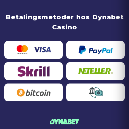
Betalingsmetoder hos Dynabet
Casino