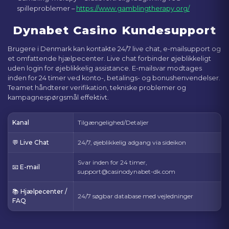
spilleproblemer –
https://www.gamblingtherapy.org/
Dynabet Casino Kundesupport
Brugere i Denmark kan kontakte 24/7 live chat, e-mailsupport og
et omfattende hjælpecenter. Live chat forbinder øjeblikkeligt
uden login for øjeblikkelig assistance. E-mailsvar modtages
inden for 24 timer ved konto-, betalings- og bonushenvendelser.
Teamet håndterer verifikation, tekniske problemer og
kampagnespørgsmål effektivt.
Kanal
Tilgængelighed/Detaljer
💬 Live Chat
24/7, øjeblikkelig adgang via sideikon
Svar inden for 24 timer,
📧 E-mail
support@casinodynabet-dk.com
📚 Hjælpecenter /
24/7 søgbar database med vejledninger
FAQ