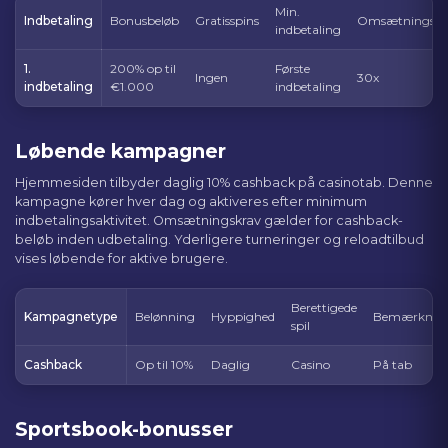
Min.
Indbetaling
Bonusbeløb
Gratisspins
Omsætningskr
indbetaling
1.
200% op til
Første
Ingen
30x
indbetaling
€1.000
indbetaling
Løbende kampagner
Hjemmesiden tilbyder daglig 10% cashback på casinotab. Denne
kampagne kører hver dag og aktiveres efter minimum
indbetalingsaktivitet. Omsætningskrav gælder for cashback-
beløb inden udbetaling. Yderligere turneringer og reloadtilbud
vises løbende for aktive brugere.
Berettigede
Kampagnetype
Belønning
Hyppighed
Bemærkning
spil
Cashback
Op til 10%
Daglig
Casino
På tab
Sportsbook-bonusser