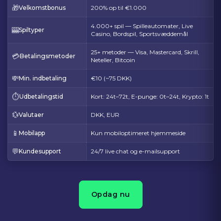
🎁
Velkomstbonus
200% op til €1.000
4.000+ spil — Spilleautomater, Live
🎰
Spiltyper
Casino, Bordspil, Sportsvæddemål
25+ metoder — Visa, Mastercard, Skrill,
💳
Betalingsmetoder
Neteller, Bitcoin
💸
Min. indbetaling
€10 (~75 DKK)
⏱️
Udbetalingstid
Kort: 24t–72t, E-punge: 0t–24t, Krypto: 1t
💱
Valutaer
DKK, EUR
📱
Mobilapp
Kun mobiloptimeret hjemmeside
💬
Kundesupport
24/7 live chat og e-mailsupport
Opdag nu