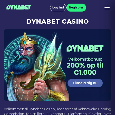
Log ind
Registrer
DYNABET CASINO
Velkommen til Dynabet Casino, licenseret af Kahnawake Gaming
Commission for spillere i Denmark. Platformen tilbyder over