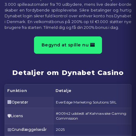
3.000 spilleautomater fra 70 udbydere, mens live dealer-borde
skaber en fordybende spiloplevelse. Sikre betalinger og hurtig
Dynabet login sikrer fuld kontrol over enhver konto hos Dynabet
i Denmark. En velkomstbonus på 200% op til €1.000 støtter nye
brugere fra starten. Tilmeld dig og få din 200% bonus i dag.
Begynd at spille nu 🎰
Detaljer om Dynabet Casino
Funktion
Detalje
🏢
Operatør
EverEdge Marketing Solutions SRL
#00942 udstedt af Kahnawake Gaming
🛡️
Licens
Commission
📅
Grundlæggelsesår
2025