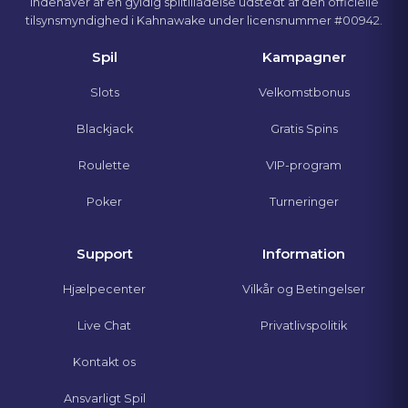
indehaver af en gyldig spiltilladelse udstedt af den officielle
tilsynsmyndighed i Kahnawake under licensnummer #00942.
Spil
Kampagner
Slots
Velkomstbonus
Blackjack
Gratis Spins
Roulette
VIP-program
Poker
Turneringer
Support
Information
Hjælpecenter
Vilkår og Betingelser
Live Chat
Privatlivspolitik
Kontakt os
Ansvarligt Spil