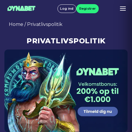
Log ind
Registrer
Home
/
Privatlivspolitik
PRIVATLIVSPOLITIK